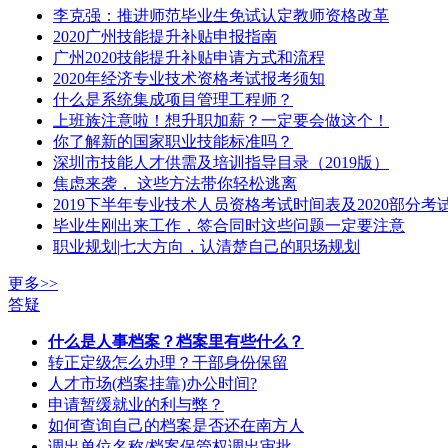
李克强：推进师范毕业生免试认定教师资格改革
2020广州技能提升补贴申报指南
广州2020技能提升补贴申请方式和流程
2020年经济专业技术资格考试报考须知
什么是系统集成项目管理工程师？
上班族注意啦！想升职加薪？一定要会做这个！
你了解新的国家职业技能标准吗？
深圳市技能人才供需及培训指导目录（2019版）
焦虑来袭， 这些方法带你轻松逃离
2019下半年专业技术人员资格考试时间表及2020部分考
毕业生刚出来工作，签合同时这些问题一定要注意
职业规划|七大方向，认清楚自己的职场规划
更多>>
答疑
什么是人事档案？档案里有些什么？
转正定级怎么办理？干部身份保留
人才市场(档案挂靠)办公时间?
申请暂缓就业的利与弊？
如何查询自己的档案是否还在南方人
调出单位名称/档案保管权调出审批